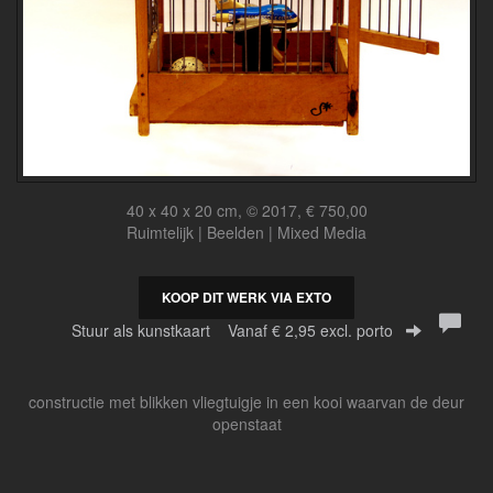
40 x 40 x 20 cm, © 2017, € 750,00
Ruimtelijk | Beelden | Mixed Media
KOOP DIT WERK VIA EXTO
Stuur als kunstkaart
Vanaf € 2,95 excl. porto
constructie met blikken vliegtuigje in een kooi waarvan de deur
openstaat