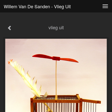
Willem Van De Sanden - Vlieg Uit
Tog
navi
vlieg uit