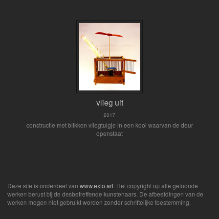
vlieg uit
2017
constructie met blikken vliegtuigje in een kooi waarvan de deur
openstaat
Deze site is onderdeel van
www.exto.art
. Het copyright op alle getoonde
werken berust bij de desbetreffende kunstenaars. De afbeeldingen van de
werken mogen niet gebruikt worden zonder schriftelijke toestemming.