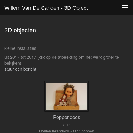
Willem Van De Sanden - 3D Objecten
Tog
navi
3D objecten
kleine installaties
uit 2017 tot 2017
(klik op de afbeelding om het werk groter te
bekijken)
stuur een bericht
Poppendoos
2017
Houten tekendoos waarin poppen