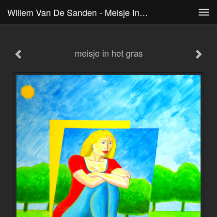
Willem Van De Sanden - Meisje In Het Gras
Tog
navi
meisje in het gras